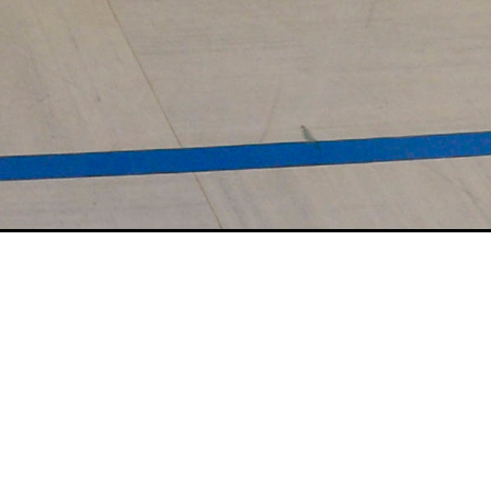
nastik und
en