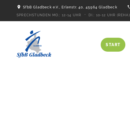
SfbB Gladbeck e.V., Erlenstr. 40, 45964 Gladbeck
SPRECHSTUNDEN MO.:
12-14 UHR
DI.:
10-12 UHR (REHA)
START