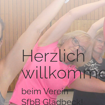
Herzlich
willkomme
beim Verein
SfbB Gladbeck!