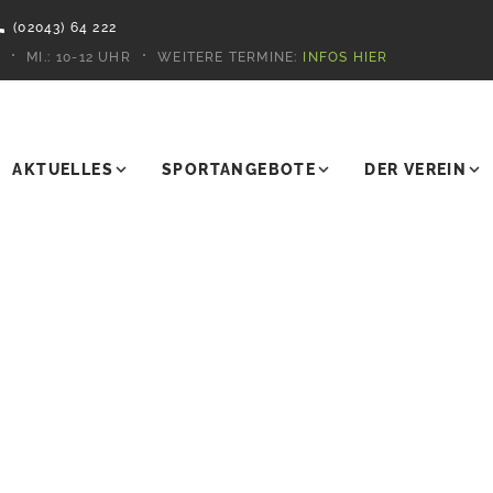
(02043) 64 222
MI.:
10-12 UHR
WEITERE TERMINE:
INFOS HIER
AKTUELLES
SPORTANGEBOTE
DER VEREIN