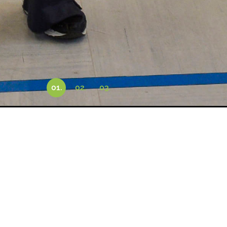
Wassergym
Schwimm