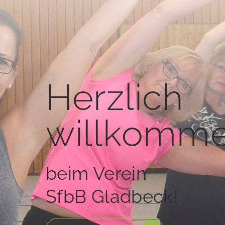
Herzlich
willkomme
beim Verein
SfbB Gladbeck!