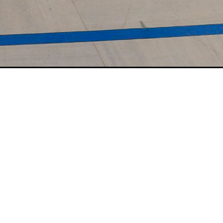
 Wassergymna
en