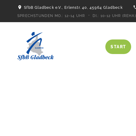
SfbB Gladbeck e.V., Erlenstr. 40, 45964 Gladbeck
SPRECHSTUNDEN MO.:
12-14 UHR
DI.:
10-12 UHR (REHA)
START