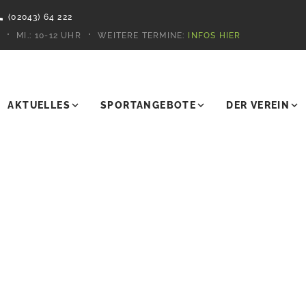
(02043) 64 222
MI.:
10-12 UHR
WEITERE TERMINE:
INFOS HIER
AKTUELLES
SPORTANGEBOTE
DER VEREIN