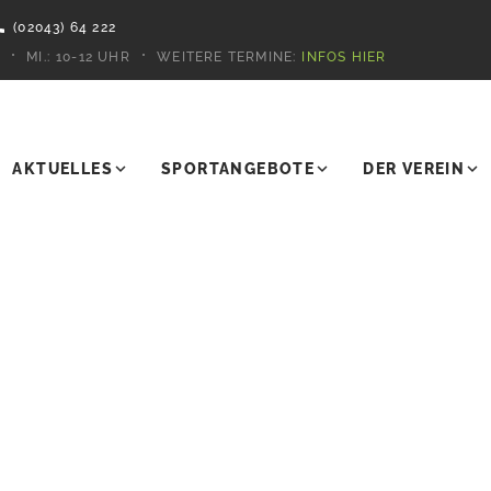
(02043) 64 222
MI.:
10-12 UHR
WEITERE TERMINE:
INFOS HIER
AKTUELLES
SPORTANGEBOTE
DER VEREIN