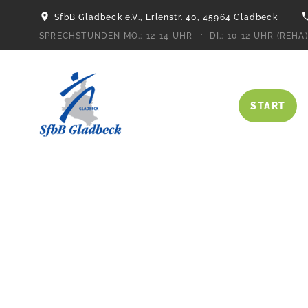
SfbB Gladbeck e.V., Erlenstr. 40, 45964 Gladbeck
SPRECHSTUNDEN MO.:
12-14 UHR
DI.:
10-12 UHR (REHA)
START