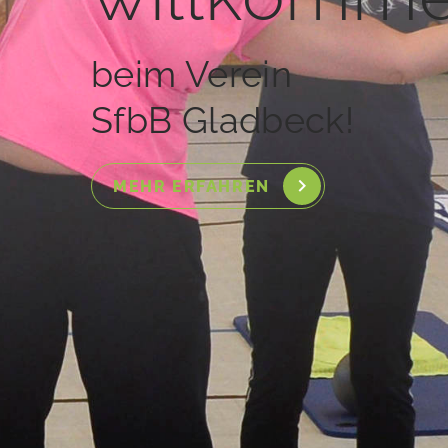
beim Verein
SfbB Gladbeck!
MEHR ERFAHREN