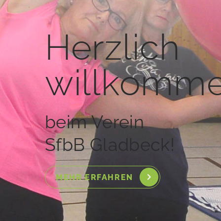
Herzlich
willkomme
beim Verein
SfbB Gladbeck!
MEHR ERFAHREN