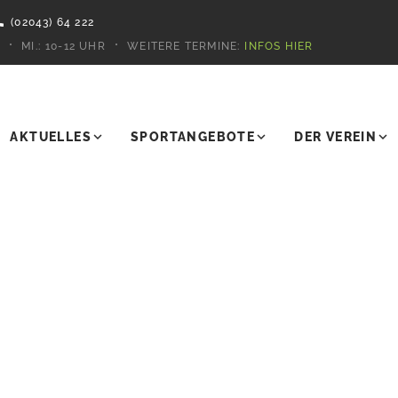
(02043) 64 222
MI.:
10-12 UHR
WEITERE TERMINE:
INFOS HIER
AKTUELLES
SPORTANGEBOTE
DER VEREIN