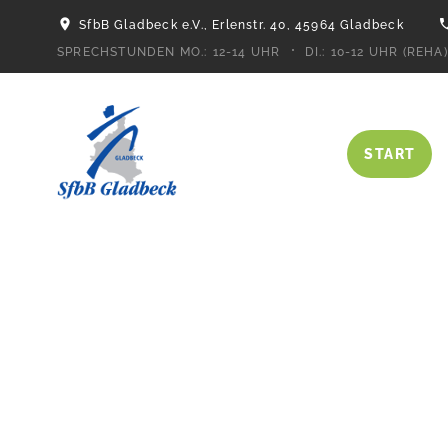
SfbB Gladbeck e.V., Erlenstr. 40, 45964 Gladbeck
SPRECHSTUNDEN MO.:
12-14 UHR
DI.:
10-12 UHR (REHA)
START